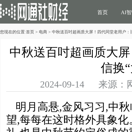
首页
AI
您现在的位置:
首页
>
电商
> 中秋送百吋超画质大屏！四代同堂老用户：旧
民生
电商
中秋送百吋超画质大屏
信换“
2024-09-14 
明月高悬,金风习习,中
望,每每在这时格外具象