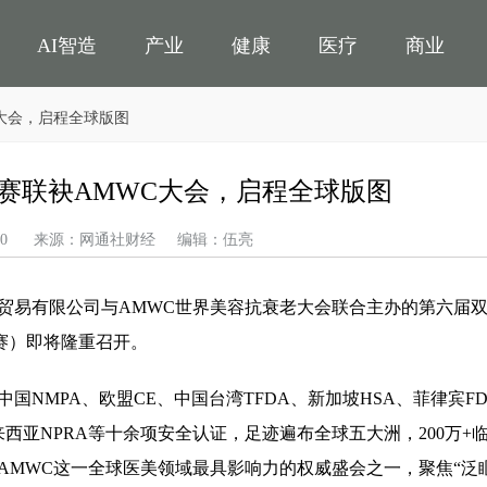
AI智造
产业
健康
医疗
商业
C大会，启程全球版图
电商
科技
观点
黄金
大赛联袂AMWC大会，启程全球版图
04-30 来源：网通社财经 编辑：伍亮
贸易有限公司与AMWC世界美容抗衰老大会联合主办的第六届
赛）即将隆重召开。
NMPA、欧盟CE、中国台湾TFDA、新加坡HSA、菲律宾FD
iland 、马来西亚NPRA等十余项安全认证，足迹遍布全球五大洲，200万
AMWC这一全球医美领域最具影响力的权威盛会之一，聚焦“泛