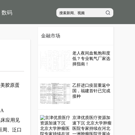
数码
金融市场
老人夜间血氧饱和度
低？专业氧气厂家选
择指南！
双美胶原蛋
乙肝进口疫苗重返中
国，福建首针已完成
接种
A
京津优质医疗资源加
+临床应用见
速下沉 北京大学肿瘤
医院专家持续在河北
眶周、泛口
一洲肿瘤医院开展诊