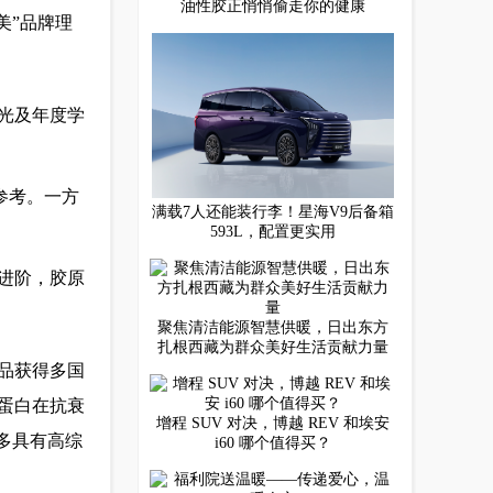
油性胶正悄悄偷走你的健康
美”品牌理
光及年度学
参考。一方
满载7人还能装行李！星海V9后备箱
593L，配置更实用
进阶，胶原
聚焦清洁能源智慧供暖，日出东方
扎根西藏为群众美好生活贡献力量
品获得多国
蛋白在抗衰
增程 SUV 对决，博越 REV 和埃安
多具有高综
i60 哪个值得买？