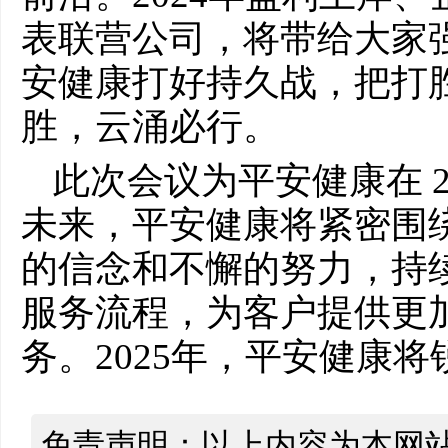
表联营公司，将带给大家
安健康打好持久战，把打
胜，云涌必行。
此次会议为平安健康在 
未来，平安健康将紧密围
的信念和不懈的努力，持
服务流程，为客户提供更
务。2025年，平安健康
免责声明：以上内容为本网