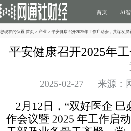
首页
AI
您现在的位置:
首页
>
产业
> 平安健康召开2025年工作启动会，共谋发展
民生
电商
平安健康召开2025年
2025-02-27 
2月12日，“双好医企 巳
作会议暨 2025 年工作