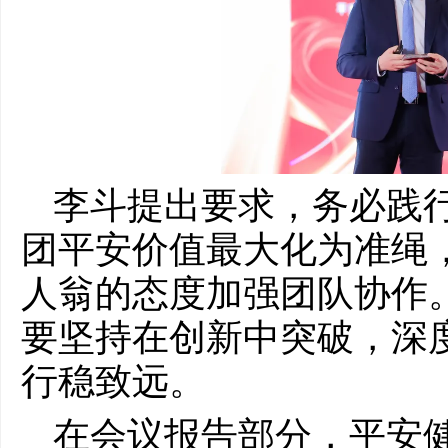
李斗提出要求，务必践
团平安价值最大化为准绳
人翁的态度加强团队协作
要坚持在创新中突破，深
行稳致远。
在会议报告部分，平安健