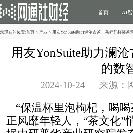
首页
AI
您现在的位置:
首页
>
产业
> 用友YonSuite助力澜沧古茶：茶妈妈杯装
民生
电商
用友YonSuite助力
的数
2024-10-24 
“保温杯里泡枸杞，喝喝
正风靡年轻人，“茶文化”