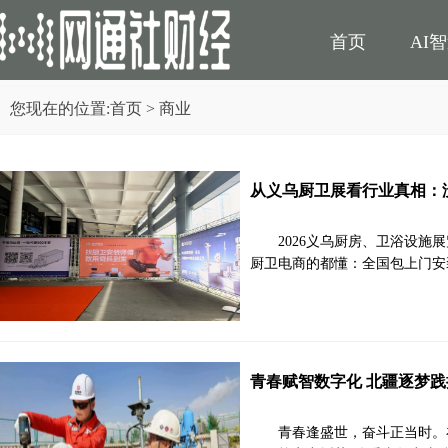
首页
AI
您现在的位置:
首页
> 商业
民生
电商
从义乌厨卫展看行业真相：
2026义乌厨房、卫浴设
厨卫电商的都懂：全国包上门安
青春赋智数字化 北疆逐梦践
青春逢盛世，奋斗正当时。