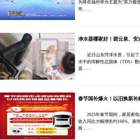
为将在福州举办主题为“算力极致
布……
净水器哪家好！碧云泉、安
近日山东菏泽水质，引起了
水中的溶解性总固体（TDS）数值
居……
春节国补爆火！以旧换新补
2025年春节期间，家居
收入同比大幅增长约166%。
商……